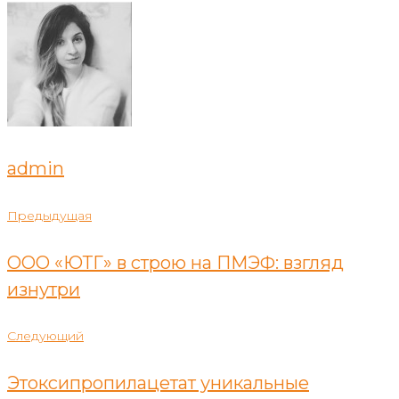
admin
Навигация
Предыдущая
Предыдущая
по
ООО «ЮТГ» в строю на ПМЭФ: взгляд
записям
изнутри
Следующий
Следующий
Этоксипропилацетат уникальные