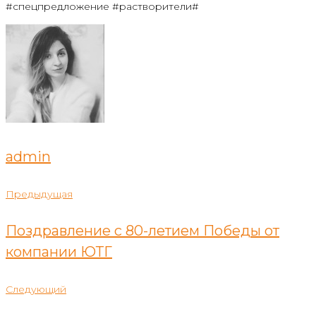
#спецпредложение #растворители#
admin
Навигация
Предыдущая
Предыдущая
по
Поздравление с 80-летием Победы от
записям
компании ЮТГ
Следующий
Следующий