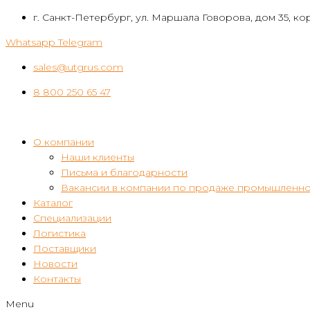
Перейти
г. Санкт-Петербург, ул. Маршала Говорова, дом 35, кор
к
Whatsapp
Telegram
контенту
sales@utgrus.com
8 800 250 65 47
О компании
Наши клиенты
Письма и благодарности
Вакансии в компании по продаже промышленно
Каталог
Специализации
Логистика
Поставщики
Новости
Контакты
Menu