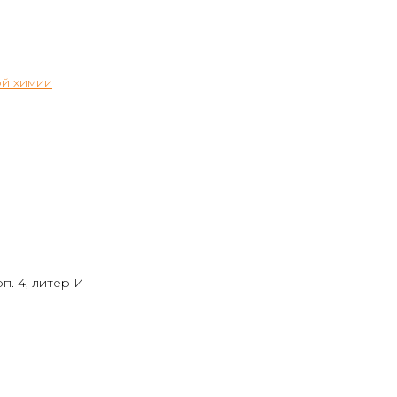
й химии
п. 4, литер И