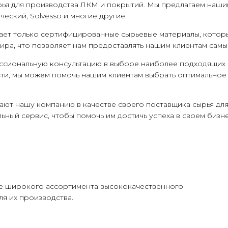
рья для производства ЛКМ и покрытий. Мы предлагаем наш
еский, Solvesso и многие другие.
гает только сертифицированные сырьевые материалы, котор
ира, что позволяет нам предоставлять нашим клиентам сам
ессиональную консультацию в выборе наиболее подходящих 
сти, мы можем помочь нашим клиентам выбрать оптимальное
рают нашу компанию в качестве своего поставщика сырья д
ый сервис, чтобы помочь им достичь успеха в своем бизне
ве широкого ассортимента высококачественного
ля их производства.