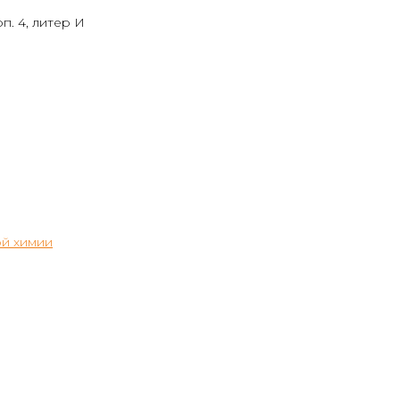
п. 4, литер И
й химии