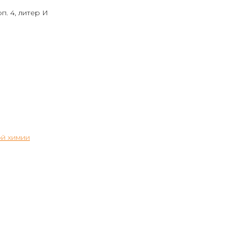
п. 4, литер И
й химии