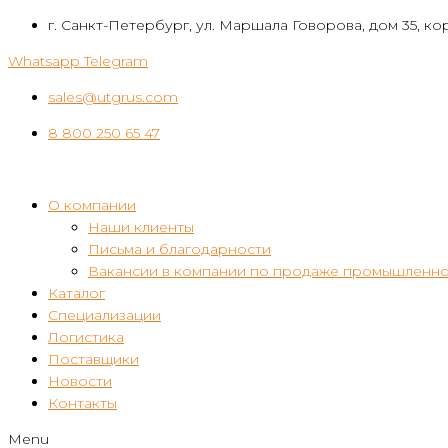
Перейти
г. Санкт-Петербург, ул. Маршала Говорова, дом 35, кор
к
Whatsapp
Telegram
контенту
sales@utgrus.com
8 800 250 65 47
О компании
Наши клиенты
Письма и благодарности
Вакансии в компании по продаже промышленно
Каталог
Специализации
Логистика
Поставщики
Новости
Контакты
Menu