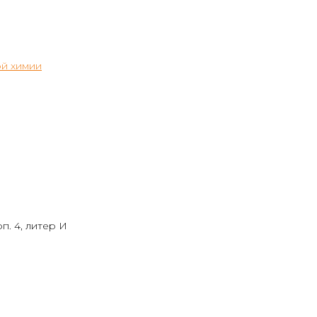
й химии
п. 4, литер И