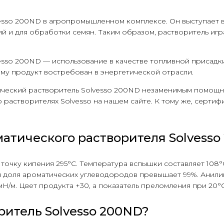
sso 200ND в агропромышленном комплексе. Он выступает в 
ий и для обработки семян. Таким образом, растворитель игр
so 200ND — использование в качестве топливной присадки.
ому продукт востребован в энергетической отрасли.
ический растворитель Solvesso 200ND незаменимым помощн
о растворителях Solvesso на нашем сайте. К тому же, серти
атического растворителя Solvess
очку кипения 295°С. Температура вспышки составляет 108°С.
 доля ароматических углеводородов превышает 99%. Анилинов
Н/м. Цвет продукта +30, а показатель преломления при 20°С 
ритель Solvesso 200ND?