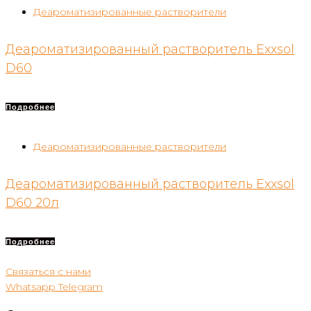
Деароматизированные растворители
Деароматизированный растворитель Exxsol
D60
Подробнее
Деароматизированные растворители
Деароматизированный растворитель Exxsol
D60 20л
Подробнее
Связаться с нами
Whatsapp
Telegram