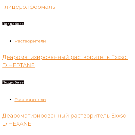
Глицеролформаль
Подробнее
Растворители
Деароматизированный растворитель Exxsol
D HEPTANE
Подробнее
Растворители
Деароматизированный растворитель Exxsol
D HEXANE