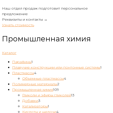
Наш отдел продаж подготовит персональное
предложение
Реквизиты и контакты →
Узнать стоимость
Промышленная химия
Каталог
1
Парафины
1
товар
1
Плавучие конструкции или понтонные системы
1
4
товар
Пластмассы
4
товара
4
Объемные пластмассы
4
2
товара
Полимерные материалы
2
109
товара
Промышленная химия
109
товаров
13
Гликоли и эфиры гликолей
13
3
товаров
Добавки
3
товара
1
Катализаторы
1
товар
4
Кислоты и щелочи
4