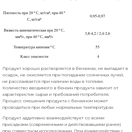
Плотность при 20 º С, кг/см³, при 40 º
0,95-0,97
С, кг/см³
Вязкость кинематическая при 20 º С,
3,8-4,2 / 2,4-2,6
мм²/с, при 40 º С, мм²/с
Температура кипения º С
55
Класс опасности
4
Продукт хорошо растворяется в бензинах, не выпадает в
осадок, не окисляется при попадании солнечных лучей,
не расслаивается при наличии воды в топливе.
Количество вводимого в бензин продукта зависит от
характеристик сырья и требований потребителя.
Процесс смешения продукта с бензином может
проводиться при любых нормальных температурах.
Продукт аддитивно взаимодействует со всеми
присадками (современными и действовавшими ранее)
при совместном использовании. При взаимодействии с