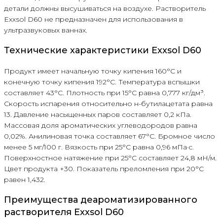
детали должны высушиваться на воздухе. Растворитель
Exxsol D60 не предназначен для использования в
ультразвуковых ваннах.
Технические характеристики Exxsol D60
Продукт имеет начальную точку кипения 160°С и
конечную точку кипения 192°С. Температура вспышки
составляет 43°С. Плотность при 15°С равна 0,777 кг/дм³.
Скорость испарения относительно н-бутилацетата равна
13. Давление насыщенных паров составляет 0,2 кПа.
Массовая доля ароматических углеводородов равна
0,02%. Анилиновая точка составляет 67°С. Бромное число
менее 5 мг/100 г. Вязкость при 25°С равна 0,96 мПа·с.
Поверхностное натяжение при 25°С составляет 24,8 мН/м.
Цвет продукта +30. Показатель преломления при 20°С
равен 1,432.
Преимущества деароматизированного
растворителя Exxsol D60