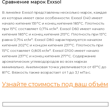
Сравнение марок Exxsol
В линейке Exxsol представлены несколько марок, каждая
из которых имеет свои особенности. Exxsol D40 имеет
начало кипения 159°С и конец кипения 185°С. Плотность
при 15°С составляет 0,774 кг/м³. Exxsol D60 имеет начало
кипения 185°С и конец кипения 215°С. Плотность при 15°С
равна 0,794 кг/м³. Exxsol D80 характеризуется началом
кипения 202°С и концом кипения 237°С. Плотность при
15°С составляет 0,805 кг/м³. Exxsol D100 имеет начало
кипения 237°С и конец кипения 277°С. Содержание
ароматических углеводородов во всех марках
минимально. Анилиновая точка увеличивается от 67°С до
81°С. Вязкость также возрастает от 1 до 3,1 мПа·с.
Узнайте стоимость под ваш объём