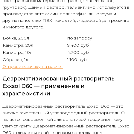
лакокрасочных материалов (красок, эмалей, лаков,
грунтовок). Данный растворитель активно используется в
производстве автохимии, полиграфии, линолеума и
других напольных ПВХ-покрытий, жидкостей для розжига
и многого другого.
Бочка, 200л
по запросу
Канистра, 20л
9.400 руб
Канистра, 10л
4.700 руб
Образец, 1л
1.100 руб
Отправить заявку на расчет
Деароматизированный растворитель
Exxsol D60 — применение и
характеристики
Деароматизированный растворитель Exxsol D60 — это
высококачественный углеводородный растворитель. Он
является современной альтернативой традиционному
уайт-спириту. Деароматизированный растворитель Exxsol
D60 отличается крайне низким содержанием