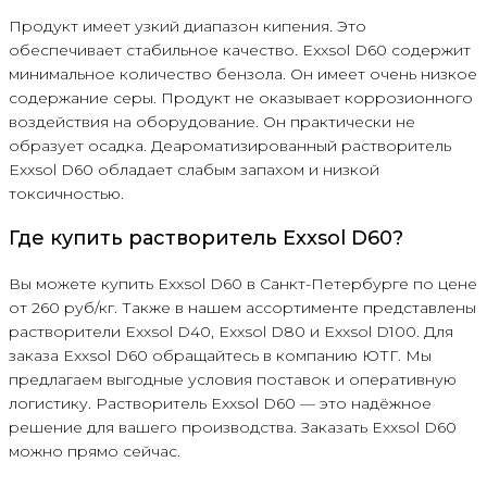
Продукт имеет узкий диапазон кипения. Это
обеспечивает стабильное качество. Exxsol D60 содержит
минимальное количество бензола. Он имеет очень низкое
содержание серы. Продукт не оказывает коррозионного
воздействия на оборудование. Он практически не
образует осадка. Деароматизированный растворитель
Exxsol D60 обладает слабым запахом и низкой
токсичностью.
Где купить растворитель Exxsol D60?
Вы можете купить Exxsol D60 в Санкт-Петербурге по цене
от 260 руб/кг. Также в нашем ассортименте представлены
растворители Exxsol D40, Exxsol D80 и Exxsol D100. Для
заказа Exxsol D60 обращайтесь в компанию ЮТГ. Мы
предлагаем выгодные условия поставок и оперативную
логистику. Растворитель Exxsol D60 — это надёжное
решение для вашего производства. Заказать Exxsol D60
можно прямо сейчас.