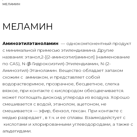
МЕЛАМИН
МЕЛАМИН
Аминоэтилэтаноламин
— однокомпонентный продукт
с минимальной примесью этилендиамина. Другие
названия: этанол,2-[(2-аминоэтил)аминол] (наименование
по CAS), N-(β-Гидроксиэтил)-Этилендиамин, N-(2-
Аминоэтил)-Этаноламин. Вещество обладает запахом
схожим с аммиаком, и представляет собой
водорастворимое, прозрачное, бесцветное, слегка
вязкое, при контакте с кислородом обесцвечивается.
может поглощать диоксид углерода из воздуха. Хорошо
смешивается с водой, этанолом, ацетоном, не
смешивается — эфир, бензол, гексан. При контакте с
медью разредает , в т.ч. и ее сплавы. Взаимодейстует с
кислотами и хлорированными углеводородами, а также с
альдегидами.