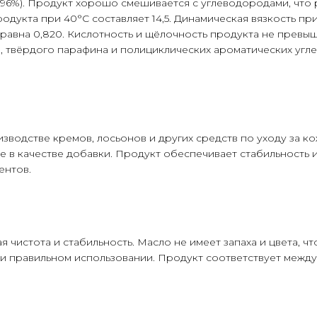
(96%). Продукт хорошо смешивается с углеводородами, что
одукта при 40°С составляет 14,5. Динамическая вязкость при
 равна 0,820. Кислотность и щёлочность продукта не превыш
, твёрдого парафина и полициклических ароматических уг
зводстве кремов, лосьонов и других средств по уходу за к
е в качестве добавки. Продукт обеспечивает стабильность и
ентов.
чистота и стабильность. Масло не имеет запаха и цвета, ч
 правильном использовании. Продукт соответствует между