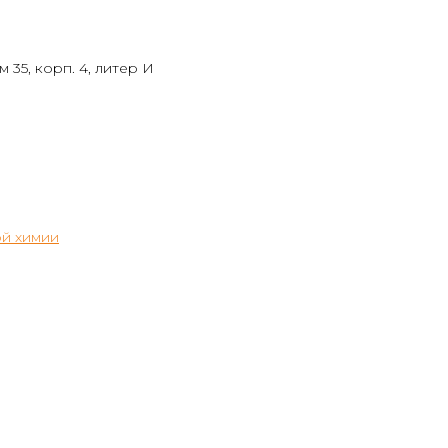
 35, корп. 4, литер И
й химии