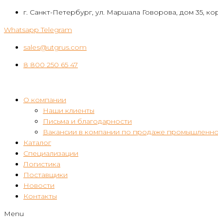
Перейти
г. Санкт-Петербург, ул. Маршала Говорова, дом 35, кор
к
Whatsapp
Telegram
контенту
sales@utgrus.com
8 800 250 65 47
О компании
Наши клиенты
Письма и благодарности
Вакансии в компании по продаже промышленно
Каталог
Специализации
Логистика
Поставщики
Новости
Контакты
Menu