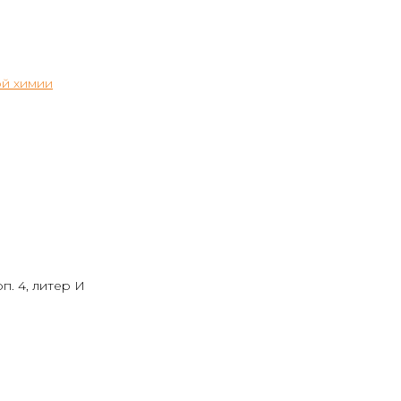
й химии
п. 4, литер И