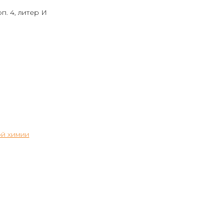
п. 4, литер И
й химии