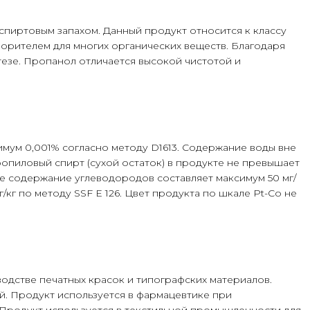
пиртовым запахом. Данный продукт относится к классу
орителем для многих органических веществ. Благодаря
тезе. Пропанол отличается высокой чистотой и
имум 0,001% согласно методу D1613. Содержание воды вне
ропиловый спирт (сухой остаток) в продукте не превышает
е содержание углеводородов составляет максимум 50 мг/
/кг по методу SSF E 126. Цвет продукта по шкале Pt-Co не
одстве печатных красок и типографских материалов.
. Продукт используется в фармацевтике при
 Продукт используется в текстильной промышленности для