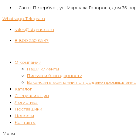
Перейти
г. Санкт-Петербург, ул. Маршала Говорова, дом 35, кор
к
Whatsapp
Telegram
контенту
sales@utgrus.com
8 800 250 65 47
О компании
Наши клиенты
Письма и благодарности
Вакансии в компании по продаже промышленно
Каталог
Специализации
Логистика
Поставщики
Новости
Контакты
Menu