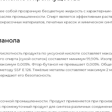
е собой прозрачную бесцветную жидкость с характерным с
раслях промышленности. Спирт является эффективным раств
окрасочных материалов, печатных красок и химическом син
панола
ислотность продукта по уксусной кислоте составляет макс
о спирта (сухой остаток) составляет минимум 99,90%. Изоп
максимум 0,005%. Фтор-бутанол не превышает 0,005%. Обще
методу SSF E 126. Тяжёлые металлы составляют максимум 2 мг
верждают его безопасность.
расочной промышленности. Продукт применяется при произв
промежуточный продукт для синтеза различных соединений
няется в качестве компонента чистящих и моющих средств.