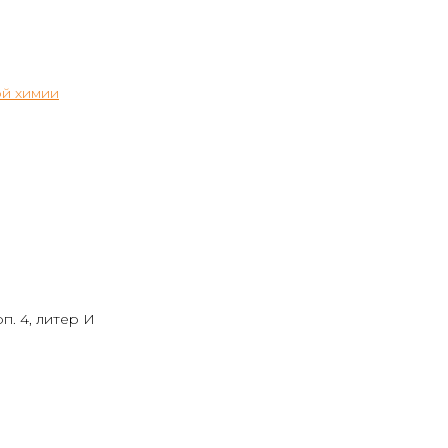
й химии
п. 4, литер И