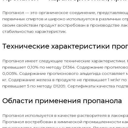
Пропанол — это органическое соединение, представляюще
первичных спиртов и широко используется в различных от
своим свойствам продукт востребован в производстве лак
стабильностью характеристик.
Технические характеристики про
Пропанол имеет следующие технические характеристики. К
превышает 0,10% по методу D1364. Содержание пропиловог
0,005%. Содержание пропионового альдегида составляет 
кг. Содержание железа в продукте не превышает 1 мг/кг по 
превышает 5 по методу D1209. Сертификаты качества подт
Области применения пропанола
Пропанол используется в качестве растворителя в лакок
Пропанол востребован в химической промышленности как 
производстве лекарственных препаратов. Пропанол приме