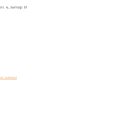
п. 4, литер И
й химии