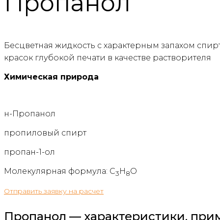
Пропанол
Бесцветная жидкость с характерным запахом спирт
красок глубокой печати в качестве растворителя
Химическая природа
н-Пропанол
пропиловый спирт
пропан-1-ол
Молекулярная формула: C
H
O
3
8
Отправить заявку на расчет
Пропанол — характеристики, при