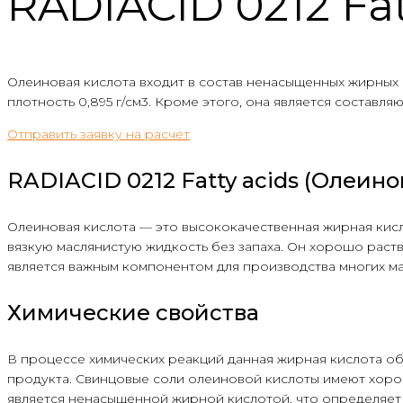
RADIACID 0212 Fa
Олеиновая кислота входит в состав ненасыщенных жирных ки
плотность 0,895 г/см3. Кроме этого, она является соста
Отправить заявку на расчет
RADIACID 0212 Fatty acids (Олеин
Олеиновая кислота — это высококачественная жирная кис
вязкую маслянистую жидкость без запаха. Он хорошо раств
является важным компонентом для производства многих ма
Химические свойства
В процессе химических реакций данная жирная кислота о
продукта. Свинцовые соли олеиновой кислоты имеют хорош
является ненасыщенной жирной кислотой, что определяет 