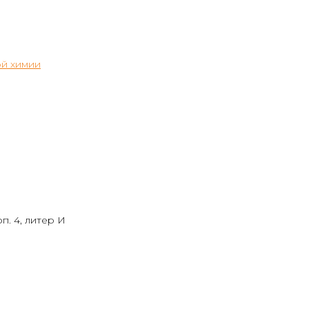
й химии
п. 4, литер И