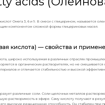
tty acids (Олеинов
слот Омега 3, 6 и 9. В смеси с глицерином, называется олеи
вляющим компонентом сложной формы глицериновых масел.
овая кислота) — свойства и примен
лота, широко используемая в различных отраслях промышле
оряется в органических растворителях, но не смешивается 
териалов и отличается стабильностью и высокой эффективн
бразует различные соли. Соли щелочных металлов растворя
ую растворимость в эфире. Саму кислоту получают в резуль
его высокую реакционную способность. Он стабилен при пр