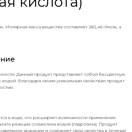
ая кислота)
н. Молярная масса вещества составляет 282,46 г/моль, а
ение
нности. Данный продукт представляет собой бесцветную
с водой. Благодаря своим уникальным свойствам продукт
остью.
ются в воде, что расширяет возможности применения
тате реакции сольволиза водой (гидролиза). Продукт
авильном хранении и сохраняет свои свойства в течение