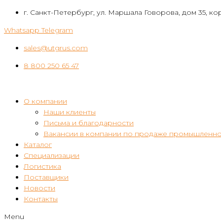
Перейти
г. Санкт-Петербург, ул. Маршала Говорова, дом 35, кор
к
Whatsapp
Telegram
контенту
sales@utgrus.com
8 800 250 65 47
О компании
Наши клиенты
Письма и благодарности
Вакансии в компании по продаже промышленно
Каталог
Специализации
Логистика
Поставщики
Новости
Контакты
Menu