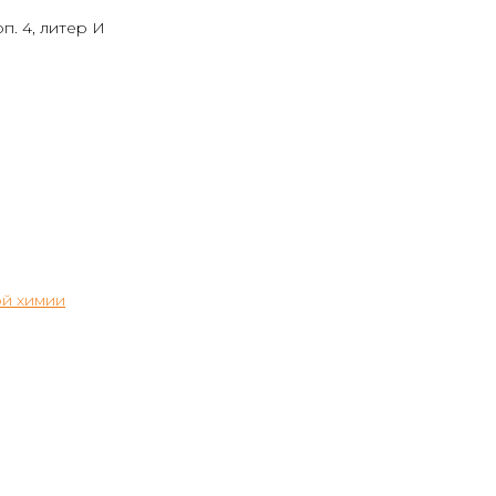
п. 4, литер И
й химии