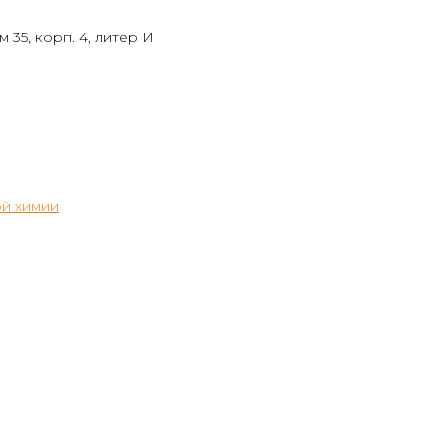
 35, корп. 4, литер И
й химии