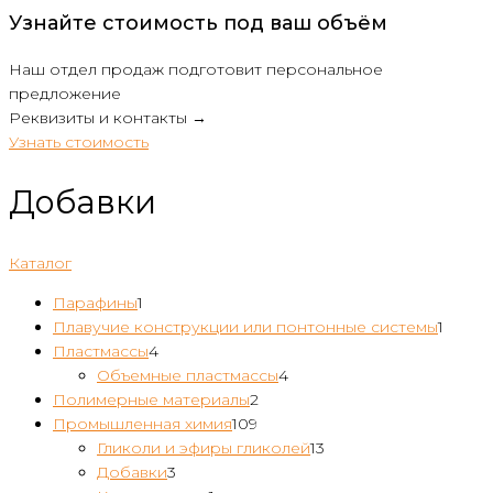
Узнайте стоимость под ваш объём
Наш отдел продаж подготовит персональное
предложение
Реквизиты и контакты →
Узнать стоимость
Добавки
Каталог
1
Парафины
1
товар
1
Плавучие конструкции или понтонные системы
1
4
товар
Пластмассы
4
товара
4
Объемные пластмассы
4
2
товара
Полимерные материалы
2
109
товара
Промышленная химия
109
товаров
13
Гликоли и эфиры гликолей
13
3
товаров
Добавки
3