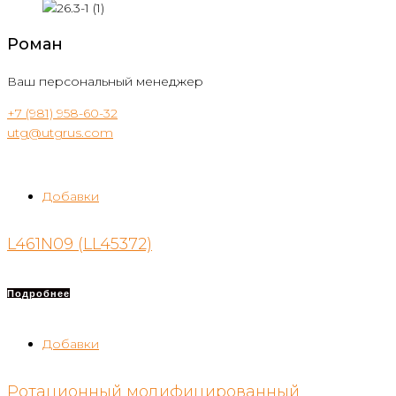
Роман
Ваш персональный менеджер
+7 (981) 958-60-32
utg@utgrus.com
Добавки
L461N09 (LL45372)
Подробнее
Добавки
Ротационный модифицированный