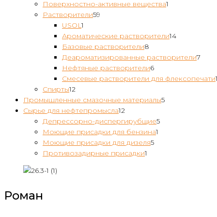
товаров
1
Поверхностно-активные вещества
1
59
товар
Растворители
59
1
товаров
USOL
1
товар
14
Ароматические растворители
14
8
товаров
Базовые растворители
8
товаров
7
Деароматизированные растворители
7
6
това
Нефтяные растворители
6
товаров
Смесевые растворители для флексопечати
12
Спирты
12
товаров
5
Промышленные смазочные материалы
5
12
товаров
Сырье для нефтепромысла
12
товаров
5
Депрессорно-диспергирубщие
5
1
товаров
Моющие присадки для бензина
1
5
товар
Моющие присадки для дизеля
5
1
товаров
Противозадирные присадки
1
товар
Роман