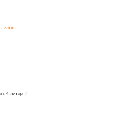
й химии
п. 4, литер И