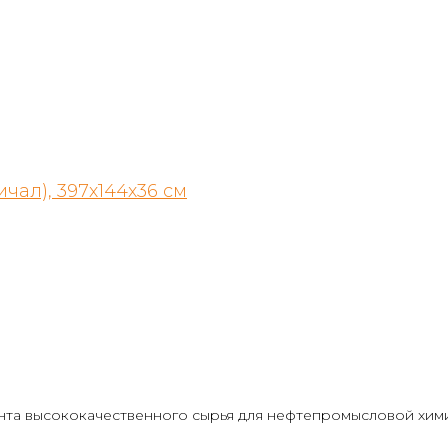
чал), 397х144х36 см
та высококачественного сырья для нефтепромысловой химии