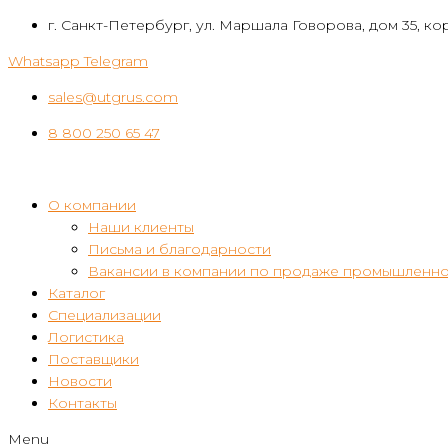
Перейти
г. Санкт-Петербург, ул. Маршала Говорова, дом 35, кор
к
Whatsapp
Telegram
контенту
sales@utgrus.com
8 800 250 65 47
О компании
Наши клиенты
Письма и благодарности
Вакансии в компании по продаже промышленно
Каталог
Специализации
Логистика
Поставщики
Новости
Контакты
Menu