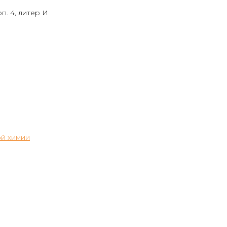
п. 4, литер И
й химии