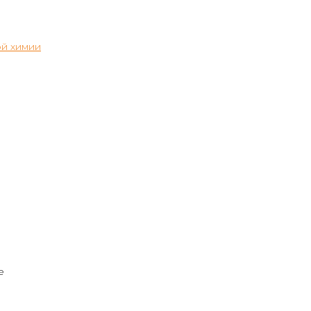
й химии
е