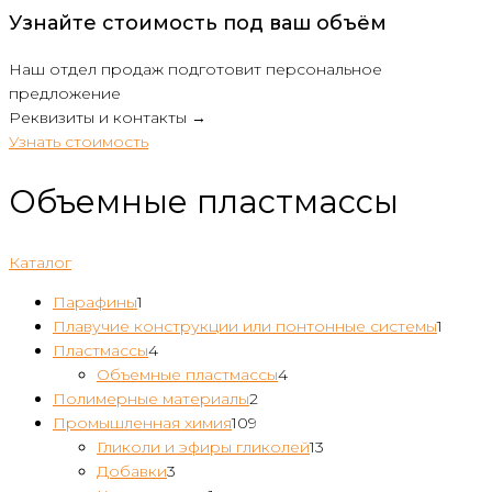
Узнайте стоимость под ваш объём
Наш отдел продаж подготовит персональное
предложение
Реквизиты и контакты →
Узнать стоимость
Объемные пластмассы
Каталог
1
Парафины
1
товар
1
Плавучие конструкции или понтонные системы
1
4
товар
Пластмассы
4
товара
4
Объемные пластмассы
4
2
товара
Полимерные материалы
2
109
товара
Промышленная химия
109
товаров
13
Гликоли и эфиры гликолей
13
3
товаров
Добавки
3